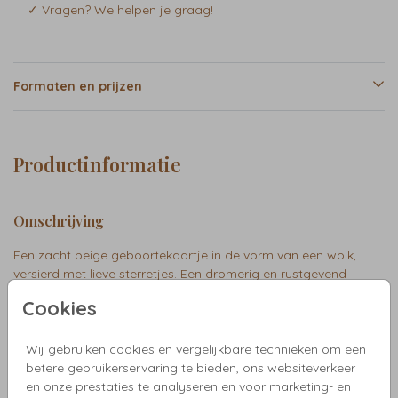
✓ Vragen? We helpen je graag!
Formaten en prijzen
Productinformatie
Omschrijving
Een zacht beige geboortekaartje in de vorm van een wolk,
versierd met lieve sterretjes. Een dromerig en rustgevend
ontwerp voor een warme aankondiging. Juul
Cookies
Collectie
Wij gebruiken cookies en vergelijkbare technieken om een
betere gebruikerservaring te bieden, ons websiteverkeer
Bijzondere vorm enkel
en onze prestaties te analyseren en voor marketing- en