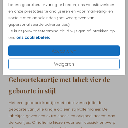
betere gebruikerservaring te bieden, ons websiteverkeer
Labelkaartje: snel en gemakkelijk
en onze prestaties te analyseren en voor marketing- en
sociale mediadoeleinden (het weergeven van
bestellen
gepersonaliseerde advertenties).
Je kunt jouw toestemming altijd wijzigen of intrekken op
Het bestellen van deze labels is bij ons snel en
ons
ons cookiebeleid
.
gemakkelijk. Kies het ontwerp dat jullie het meeste
aanspreekt en plaats de bestelling. Wij zorgen ervoor dat
Accepteren
het labelkaartje met veel zorg wordt gedrukt en zo snel
mogelijk bij jullie thuis wordt bezorgd. Zo kunnen jullie snel
Weigeren
genieten van de prachtige geboortekaartjes met label.
Geboortekaartje met label: vier de
geboorte in stijl
Met een geboortekaartje met label vieren jullie de
geboorte van jullie kindje op een stijlvolle manier. De
labeltjes geven een extra speels en origineel accent aan
de kaartjes. Of jullie nu kiezen voor een klassiek ontwerp