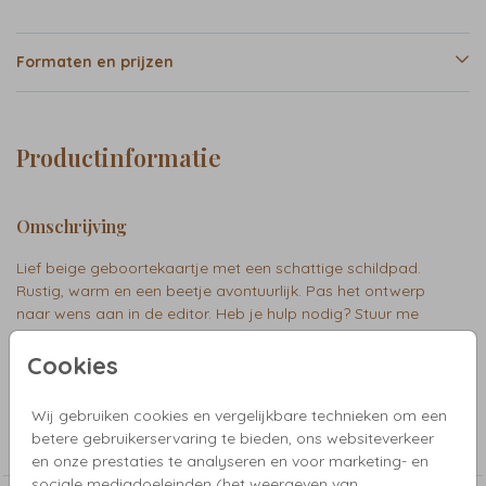
Formaten en prijzen
Productinformatie
Omschrijving
Lief beige geboortekaartje met een schattige schildpad.
Rustig, warm en een beetje avontuurlijk. Pas het ontwerp
naar wens aan in de editor. Heb je hulp nodig? Stuur me
gerust een berichtje, ik help je graag! Roef
Cookies
Collectie
Wij gebruiken cookies en vergelijkbare technieken om een
betere gebruikerservaring te bieden, ons websiteverkeer
Bijzondere vorm enkel
en onze prestaties te analyseren en voor marketing- en
sociale mediadoeleinden (het weergeven van