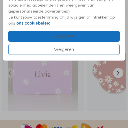
Bijzondere vorm enkel
sociale mediadoeleinden (het weergeven van
gepersonaliseerde advertenties).
Je kunt jouw toestemming altijd wijzigen of intrekken op
Deze kaartjes vind je misschien ook leuk
ons
ons cookiebeleid
.
Accepteren
Weigeren