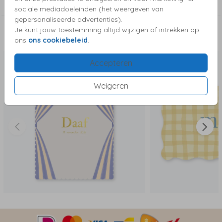
Bijzondere vorm enkel
sociale mediadoeleinden (het weergeven van
gepersonaliseerde advertenties).
Je kunt jouw toestemming altijd wijzigen of intrekken op
Deze kaartjes vind je misschien ook leuk
ons
ons cookiebeleid
.
Accepteren
Weigeren