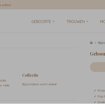
 editor
GEBOORTE
TROUWEN
MO
Bij
Geboor
Collectie
rode
Bijzondere vorm enkel
or. Heb
✓ Proe
✓ Pas 
✓ Snell