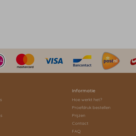
Informatie
ls
Hoe werkt het?
Proefdruk bestellen
ps
Prijzen
Contact
FAQ