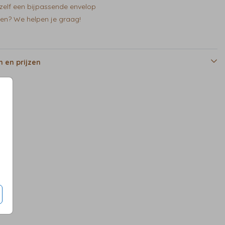
zelf een bijpassende envelop
en? We helpen je graag!
 en prijzen