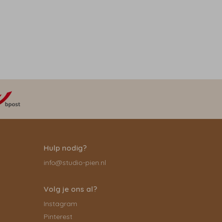
Hulp nodig?
info@studio-pien.nl
Volg je ons al?
Instagram
Pinterest