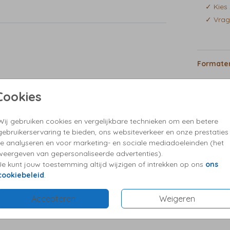
al
✓ Kies 
hikt
✓ Vrag
,
jullie
 in
Formaten
 in de
Cookies
Wij gebruiken cookies en vergelijkbare technieken om een betere
gebruikerservaring te bieden, ons websiteverkeer en onze prestaties
te analyseren en voor marketing- en sociale mediadoeleinden (het
weergeven van gepersonaliseerde advertenties).
Je kunt jouw toestemming altijd wijzigen of intrekken op ons
ons
cookiebeleid
.
Accepteren
Weigeren