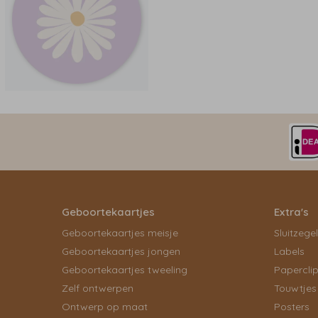
Geboortekaartjes
Extra's
Geboortekaartjes meisje
Sluitzege
Geboortekaartjes jongen
Labels
Geboortekaartjes tweeling
Papercli
Zelf ontwerpen
Touwtjes
Ontwerp op maat
Posters