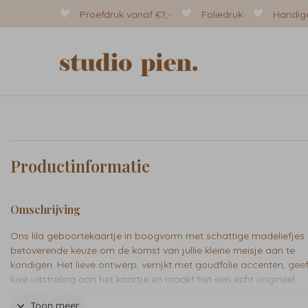
Proefdruk vanaf €1,-
Foliedruk
Handige
Productinformatie
Omschrijving
Ons lila geboortekaartje in boogvorm met schattige madeliefjes 
betoverende keuze om de komst van jullie kleine meisje aan te
kondigen. Het lieve ontwerp, verrijkt met goudfolie accenten, gee
luxe uitstraling aan het kaartje en maakt het een echt origineel
pronkstuk. De stans in de vorm van een boog voegt een speels en
Toon meer