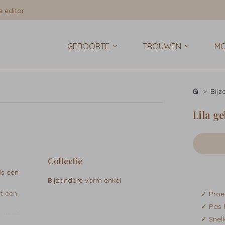
 editor
GEBOORTE
TROUWEN
MO
Bij
Lila g
Collectie
is een
Bijzondere vorm enkel
ft een
✓ Proe
✓ Pas 
 uniek
✓ Snell