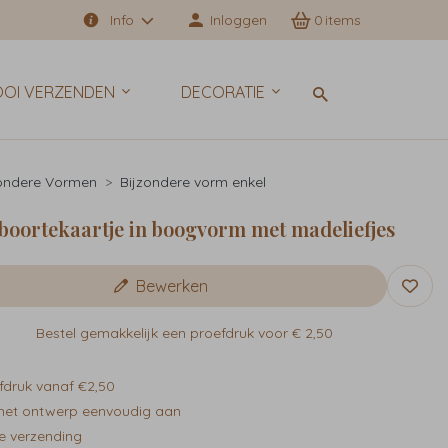
Info
Inloggen
0
OI VERZENDEN
DECORATIE
zondere Vormen
Bijzondere vorm enkel
eboortekaartje in boogvorm met madeliefjes
Bewerken
Bestel gemakkelijk een proefdruk voor
€ 2,50
fdruk vanaf €2,50
het ontwerp eenvoudig aan
e verzending