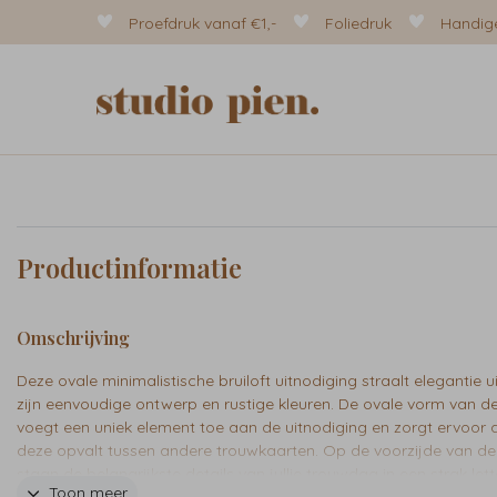
Proefdruk vanaf €1,-
Foliedruk
Handige
Productinformatie
Omschrijving
Deze ovale minimalistische bruiloft uitnodiging straalt elegantie u
zijn eenvoudige ontwerp en rustige kleuren. De ovale vorm van d
voegt een uniek element toe aan de uitnodiging en zorgt ervoor 
deze opvalt tussen andere trouwkaarten. Op de voorzijde van de
staan de belangrijkste details van jullie trouwdag in een strak lett
Toon meer