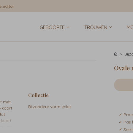
 editor
GEBOORTE
TROUWEN
MO
Bij
Ovale 
Collectie
it met
Bijzondere vorm enkel
e kaart
dat
✓ Proe
 kaart
✓ Pas 
ertype,
✓ Snell