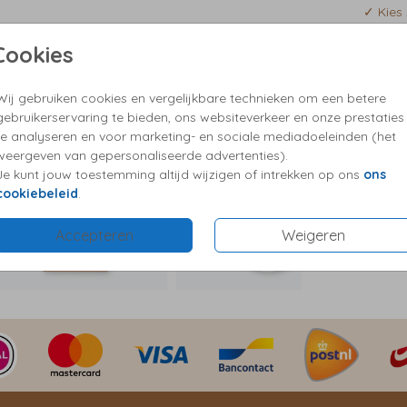
rond is
✓ Kies 
Met
✓ Vrag
nder de
Cookies
ie
Wij gebruiken cookies en vergelijkbare technieken om een betere
Formaten
gebruikerservaring te bieden, ons websiteverkeer en onze prestaties
te analyseren en voor marketing- en sociale mediadoeleinden (het
weergeven van gepersonaliseerde advertenties).
Je kunt jouw toestemming altijd wijzigen of intrekken op ons
ons
cookiebeleid
.
Accepteren
Weigeren