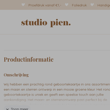
Proefdruk vanaf €1,-
Foliedruk
Handige
Productinformatie
Omschrijving
Wij hebben een prachtig rond geboortekaartje in ons assortimen
een maan en sterren ontwerp in een mooie groene kleur. Het ron
geboortekaartje is uniek en geeft een speelse touch aan jullie
aankondiging. Het maan- en sterrenontwerp past perfect bij de
geboorte van jullie kindje en maakt het kaartje extra bijzonder. H
Toon meer