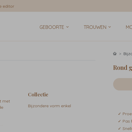
 editor
GEBOORTE
TROUWEN
MO
Bij
Rond g
Collectie
t met
Bijzondere vorm enkel
de
✓ Proe
✓ Pas 
et
✓ Snell