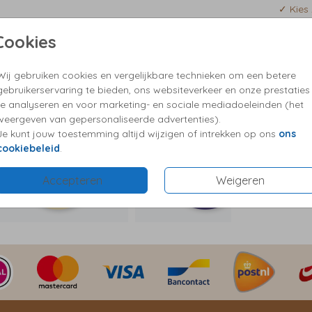
stevig
✓ Kies 
estel
✓ Vrag
et! De
Cookies
wens
ale
Wij gebruiken cookies en vergelijkbare technieken om een betere
Formaten
gebruikerservaring te bieden, ons websiteverkeer en onze prestaties
te analyseren en voor marketing- en sociale mediadoeleinden (het
weergeven van gepersonaliseerde advertenties).
Je kunt jouw toestemming altijd wijzigen of intrekken op ons
ons
cookiebeleid
.
Accepteren
Weigeren