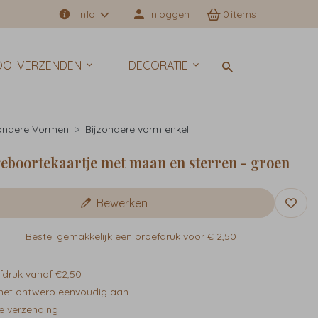
Info
Inloggen
0
OI VERZENDEN
DECORATIE
zondere Vormen
Bijzondere vorm enkel
eboortekaartje met maan en sterren - groen
Bewerken
Bestel gemakkelijk een proefdruk voor
€ 2,50
fdruk vanaf €2,50
het ontwerp eenvoudig aan
e verzending