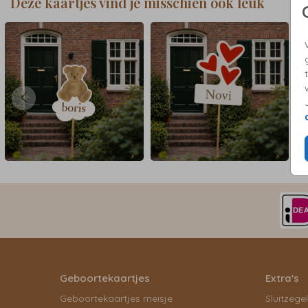
Deze kaartjes vind je misschien ook leuk
Geboortekaartjes
Extra's
Geboortekaartjes meisje
Sluitzege