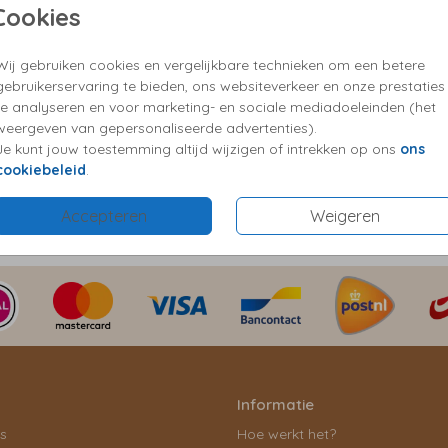
Cookies
✓ Kies 
✓ Vrag
Wij gebruiken cookies en vergelijkbare technieken om een betere
gebruikerservaring te bieden, ons websiteverkeer en onze prestaties
te analyseren en voor marketing- en sociale mediadoeleinden (het
Prijzen
weergeven van gepersonaliseerde advertenties).
Je kunt jouw toestemming altijd wijzigen of intrekken op ons
ons
cookiebeleid
.
Accepteren
Weigeren
Informatie
ls
Hoe werkt het?