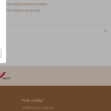
zelf een bijpassende envelop
en? We helpen je graag!
Hulp nodig?
info@studio-pien.nl