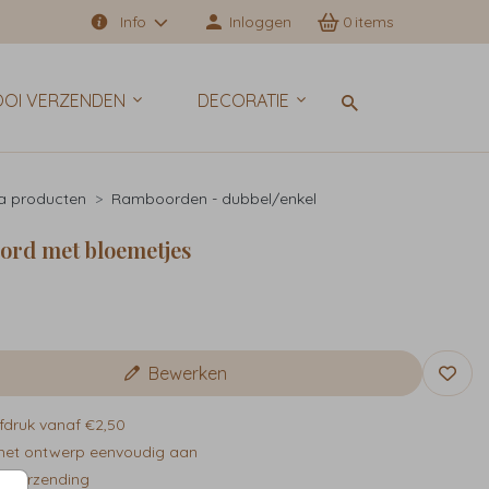
Info
Inloggen
0
OI VERZENDEN
DECORATIE
a producten
Ramboorden - dubbel/enkel
rd met bloemetjes
9
Bewerken
fdruk vanaf €2,50
het ontwerp eenvoudig aan
e verzending