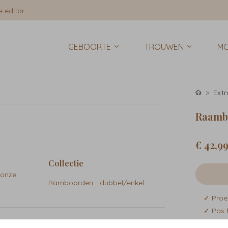
 editor
GEBOORTE
TROUWEN
MO
Extr
Raambo
€ 42,9
Collectie
 onze
Ramboorden - dubbel/enkel
✓ Proe
✓ Pas 
✓ Snell