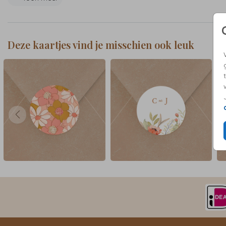
unieke stijl. Of het nu gaat om een bruiloft of een ander eveneme
deze sluitzegel geeft jullie kaarten net dat beetje extra's om er ec
te springen. Kies voor deze vlotte en stijlvolle sluitzegel en maak ju
uitnodigingen of bedankkaarten onvergetelijk!
Deze kaartjes vind je misschien ook leuk