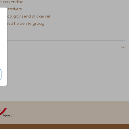
e verzending
mm stickers
kt op glanzend stickervel
en?We helpen je graag!