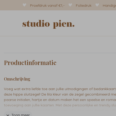
Proefdruk vanaf €1,-
Foliedruk
Handige
Productinformatie
Omschrijving
Voeg wat extra liefde toe aan jullie uitnodigingen of bedankkaar
deze hippe sluitzegel! De lila kleur van de zegel gecombineerd m
paarse initialen, hartje en datum maken het een speelse en roma
toevoeging aan jullie kaarten. Met deze persoonlijke en trendy slu
zullen jullie gasten versteld staan van jullie oog voor detail en julli
Toon meer