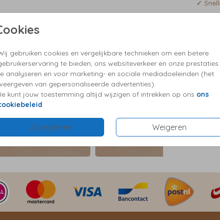
nt,
✓ Snell
ht uit
✓ ⌀ 35
llie
Cookies
✓ Gedru
✓ Vrag
Wij gebruiken cookies en vergelijkbare technieken om een betere
gebruikerservaring te bieden, ons websiteverkeer en onze prestaties
te analyseren en voor marketing- en sociale mediadoeleinden (het
Prijzen
weergeven van gepersonaliseerde advertenties).
Je kunt jouw toestemming altijd wijzigen of intrekken op ons
ons
cookiebeleid
.
Accepteren
Weigeren