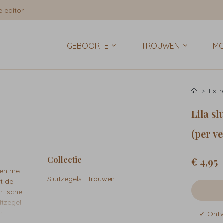
 editor
GEBOORTE
TROUWEN
MO
Extr
Lila sl
(per ve
Collectie
€ 4,95
ten met
Sluitzegels - trouwen
et de
ntische
itzegel
e
✓ Ontwe