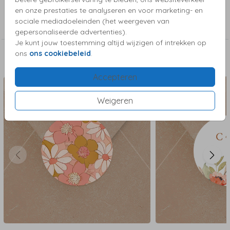
Collectie
en onze prestaties te analyseren en voor marketing- en
sociale mediadoeleinden (het weergeven van
Sluitzegels - trouwen
gepersonaliseerde advertenties).
Je kunt jouw toestemming altijd wijzigen of intrekken op
ons
ons cookiebeleid
.
Deze kaartjes vind je misschien ook leuk
Accepteren
Weigeren