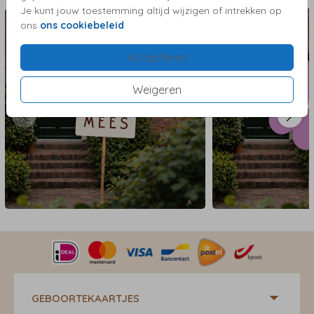
Je kunt jouw toestemming altijd wijzigen of intrekken op
ons
ons cookiebeleid
.
Accepteren
Weigeren
GEBOORTEKAARTJES