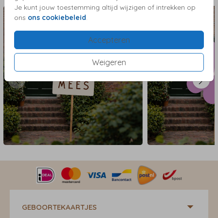
Je kunt jouw toestemming altijd wijzigen of intrekken op
ons
ons cookiebeleid
.
Accepteren
Weigeren
GEBOORTEKAARTJES