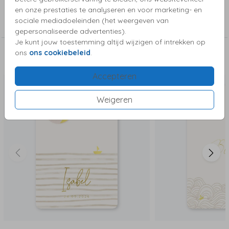
Collectie
en onze prestaties te analyseren en voor marketing- en
sociale mediadoeleinden (het weergeven van
Foliekaartjes
gepersonaliseerde advertenties).
Je kunt jouw toestemming altijd wijzigen of intrekken op
ons
ons cookiebeleid
.
Deze kaartjes vind je misschien ook leuk
Accepteren
Weigeren