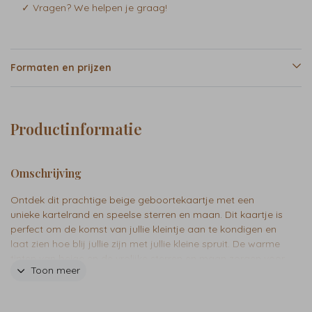
✓ Vragen? We helpen je graag!
Formaten en prijzen
Productinformatie
Omschrijving
Ontdek dit prachtige beige geboortekaartje met een
unieke kartelrand en speelse sterren en maan. Dit kaartje is
perfect om de komst van jullie kleintje aan te kondigen en
laat zien hoe blij jullie zijn met jullie kleine spruit. De warme
tinten van beige en de vrolijke sterren en maan zorgen voor
Toon meer
een moderne en stijlvolle uitstraling. Met de toevoeging van
goudfolie details, wordt dit kaartje nog specialer en
unieker. Het gebruik van de kleuren beige en goud, in