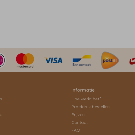
Informatie
ls
Hoe werkt het?
Proefdruk bestellen
ps
Prijzen
Contact
FAQ