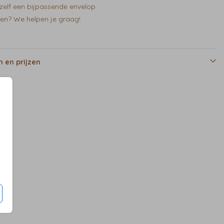
zelf een bijpassende envelop
en? We helpen je graag!
 en prijzen