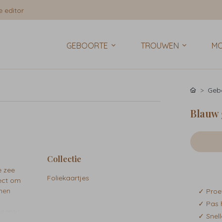
 editor
GEBOORTE
TROUWEN
MO
Gebo
Blauw 
Collectie
e zee
Foliekaartjes
fect om
omen
✓ Proe
✓ Pas 
gantie,
✓ Snell