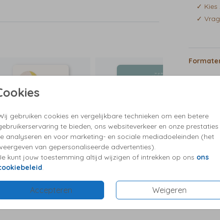
ling
✓ Kies 
naar
✓ Vrag
orgt
r een
diverse
en
Formaten
achtige
m deel
dfolie
Cookies
t zal
in
Wij gebruiken cookies en vergelijkbare technieken om een betere
gebruikerservaring te bieden, ons websiteverkeer en onze prestaties
tuur en
te analyseren en voor marketing- en sociale mediadoeleinden (het
weergeven van gepersonaliseerde advertenties).
Je kunt jouw toestemming altijd wijzigen of intrekken op ons
ons
cookiebeleid
.
Accepteren
Weigeren