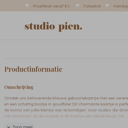
Proefdruk vanaf €1,-
Foliedruk
Handige
Productinformatie
Omschrijving
Ontdek ons betoverende blauwe geboortekaartje met een seren
en een schattig bootje in goudfolie! Dit charmante kaartje is per
de komst van jullie kleintje aan te kondigen. Voor ouders die dr
van avonturen op de oceaan is dit kaartje een ideale keuze. De
combinatie van blauw en goudfolie brengt een vleugje luxe en ele
Toon meer