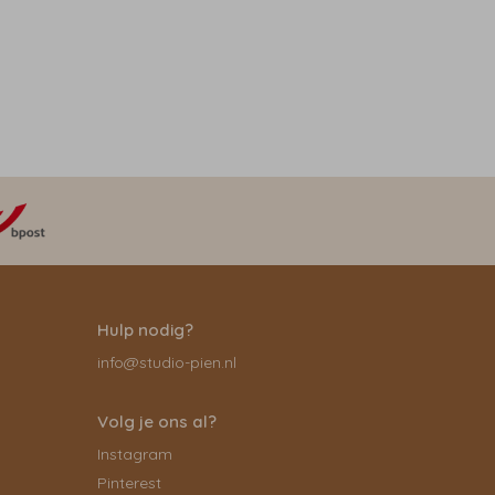
Hulp nodig?
info@studio-pien.nl
Volg je ons al?
Instagram
Pinterest