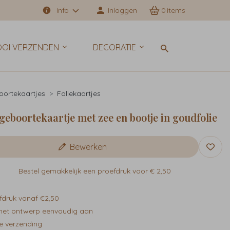
Info
Inloggen
0
OI VERZENDEN
DECORATIE
ortekaartjes
Foliekaartjes
geboortekaartje met zee en bootje in goudfolie
Bewerken
Bestel gemakkelijk een proefdruk voor
€ 2,50
fdruk vanaf €2,50
het ontwerp eenvoudig aan
e verzending