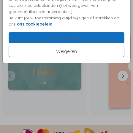
Foliekaartjes
sociale mediadoeleinden (het weergeven van
gepersonaliseerde advertenties).
Je kunt jouw toestemming altijd wijzigen of intrekken op
Deze kaartjes vind je misschien ook leuk
ons
ons cookiebeleid
.
Accepteren
Weigeren