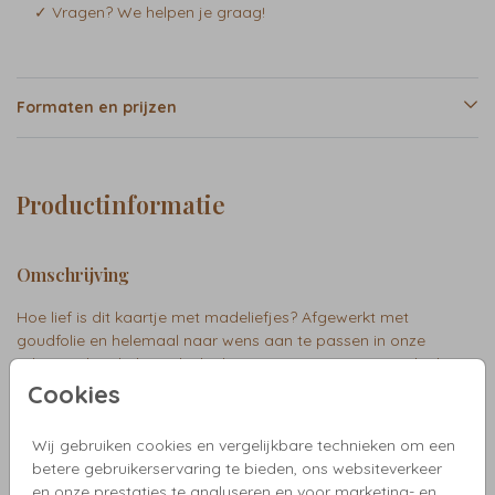
✓ Vragen? We helpen je graag!
Formaten en prijzen
Productinformatie
Omschrijving
Hoe lief is dit kaartje met madeliefjes? Afgewerkt met
goudfolie en helemaal naar wens aan te passen in onze
editor. Heb je hulp nodig bij het ontwerpen van jouw ideale
kaartje? Stuur gerust een berichtje! Olivia
Cookies
Wij gebruiken cookies en vergelijkbare technieken om een
Collectie
betere gebruikerservaring te bieden, ons websiteverkeer
en onze prestaties te analyseren en voor marketing- en