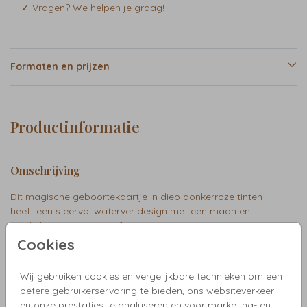
✓ Vragen? We helpen je graag!
Formaten en prijzen
Productinformatie
Omschrijving
Dit magische geboortekaartje in diep donkerroze tinten
heeft een sfeervol waterverfdesign met een maan en
twinkelende sterren. Perfect voor een dromerige en
sprookjesachtige geboorteaankondiging. Yara
Cookies
Wij gebruiken cookies en vergelijkbare technieken om een
Collectie
betere gebruikerservaring te bieden, ons websiteverkeer
en onze prestaties te analyseren en voor marketing- en