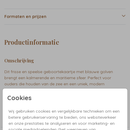
Formaten en prijzen
Productinformatie
Omschrijving
Dit frisse en speelse geboortekaartje met blauwe golven
brengt een kalmerende en maritieme sfeer. Perfect voor
ouders die houden van de zee en een uniek, modern
ontwerp. Owen
Cookies
Collectie
Wij gebruiken cookies en vergelijkbare technieken om een
betere gebruikerservaring te bieden, ons websiteverkeer
Foliekaartjes
en onze prestaties te analyseren en voor marketing- en
sociale mediadoeleinden (het weergeven van