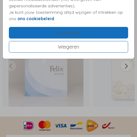
gepersonaliseerde advertenties).
Deze kaartjes vind je misschien ook leuk
Je kunt jouw toestemming altijd wijzigen of intrekken op
ons
ons cookiebeleid
.
Accepteren
Weigeren