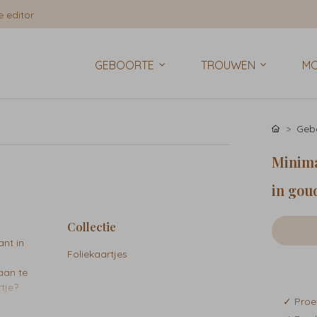
 editor
GEBOORTE
TROUWEN
MO
Gebo
Minimal
in goud
Collectie
ant in
Foliekaartjes
aan te
tje?
✓ Proe