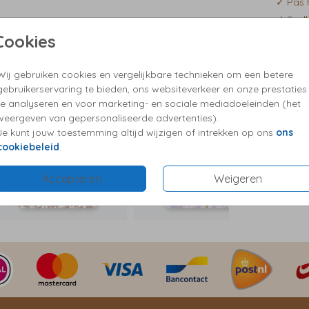
✓ Pas 
✓ Snell
✓ Kies 
Cookies
✓ Vrag
Wij gebruiken cookies en vergelijkbare technieken om een betere
gebruikerservaring te bieden, ons websiteverkeer en onze prestaties
te analyseren en voor marketing- en sociale mediadoeleinden (het
Formaten
weergeven van gepersonaliseerde advertenties).
Je kunt jouw toestemming altijd wijzigen of intrekken op ons
ons
cookiebeleid
.
Accepteren
Weigeren