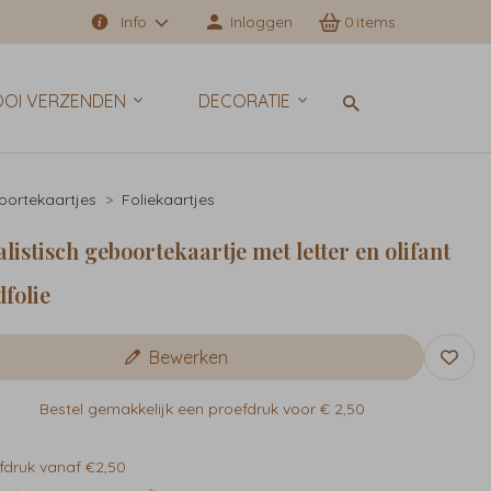
Info
Inloggen
0
OI VERZENDEN
DECORATIE
ortekaartjes
Foliekaartjes
istisch geboortekaartje met letter en olifant
folie
Bewerken
Bestel gemakkelijk een proefdruk voor
€ 2,50
fdruk vanaf €2,50