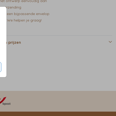
het ontwerp eenvoudig aan
e verzending
zelf een bijpassende envelop
en? We helpen je graag!
 en prijzen