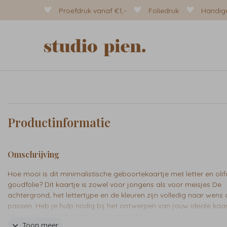
Proefdruk vanaf €1,-
Foliedruk
Handige
Productinformatie
Omschrijving
Hoe mooi is dit minimalistische geboortekaartje met letter en olif
goudfolie? Dit kaartje is zowel voor jongens als voor meisjes De
achtergrond, het lettertype en de kleuren zijn volledig naar wens 
passen. Heb je hulp nodig bij het ontwerpen van jouw ideale kaar
Stuur gerust een berichtje! - Kaartje Luke
Toon meer