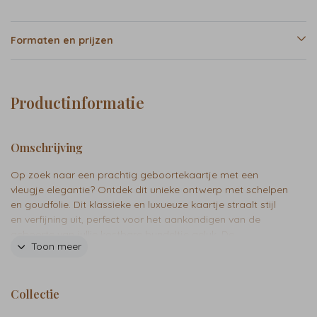
Formaten en prijzen
Productinformatie
Omschrijving
Op zoek naar een prachtig geboortekaartje met een
vleugje elegantie? Ontdek dit unieke ontwerp met schelpen
en goudfolie. Dit klassieke en luxueuze kaartje straalt stijl
en verfijning uit, perfect voor het aankondigen van de
geboorte van jullie kostbare bundeltje geluk. De
Toon meer
combinatie van het opvallende blauw, de illustraties van
schelpen en het glinsterende goud zorgt voor een tijdloos
en zomers gevoel, waardoor het kaartje een blijvende
Collectie
indruk achterlaat. Met oog voor detail, is dit
geboortekaartje een tastbare herinnering aan een