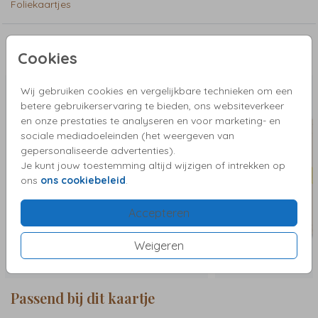
Foliekaartjes
bijzondere gelegenheid. Kies voor dit geboortekaartje met
schelpen en goudfolie en laat een blijvende indruk achter
met een kaartje dat de liefde en vreugde van deze speciale
gelegenheid perfect weerspiegelt. Ace
Deze kaartjes vind je misschien ook leuk
Cookies
Wij gebruiken cookies en vergelijkbare technieken om een
betere gebruikerservaring te bieden, ons websiteverkeer
en onze prestaties te analyseren en voor marketing- en
sociale mediadoeleinden (het weergeven van
gepersonaliseerde advertenties).
Je kunt jouw toestemming altijd wijzigen of intrekken op
ons
ons cookiebeleid
.
Accepteren
Weigeren
Passend bij dit kaartje