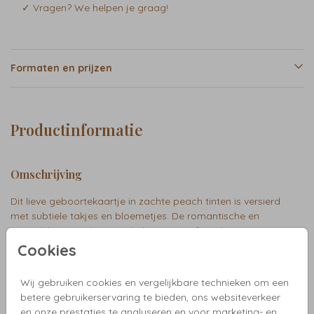
✓ Vragen? We helpen je graag!
Formaten en prijzen
Productinformatie
Omschrijving
Dit lieve geboortekaartje in zachte peach tinten is versierd
met subtiele takjes en bloemetjes. De romantische en
natuurlijke uitstraling maakt het een perfecte keuze voor
een warme geboorteaankondiging. Faye
Cookies
Wij gebruiken cookies en vergelijkbare technieken om een
Collectie
betere gebruikerservaring te bieden, ons websiteverkeer
en onze prestaties te analyseren en voor marketing- en