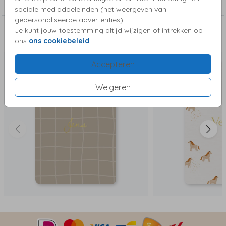
Foliekaartjes
sociale mediadoeleinden (het weergeven van
gepersonaliseerde advertenties).
Je kunt jouw toestemming altijd wijzigen of intrekken op
Deze kaartjes vind je misschien ook leuk
ons
ons cookiebeleid
.
Accepteren
Weigeren