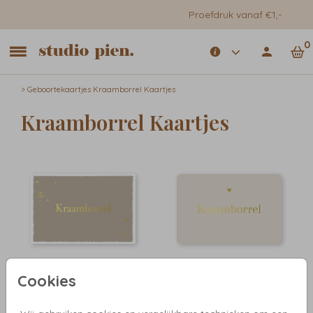
Proefdruk vanaf €1,-
0
>
Geboortekaartjes
Kraamborrel Kaartjes
Kraamborrel Kaartjes
Cookies