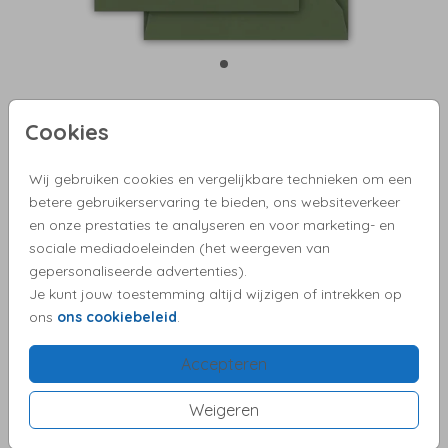
Cookies
Donkergroen 12 X 12
Wij gebruiken cookies en vergelijkbare technieken om een
Aantal
x 1
Prijs:
€ 0,45
betere gebruikerservaring te bieden, ons websiteverkeer
en onze prestaties te analyseren en voor marketing- en
sociale mediadoeleinden (het weergeven van
gepersonaliseerde advertenties).
Je kunt jouw toestemming altijd wijzigen of intrekken op
✓ Proefdruk vanaf €2,50
ons
ons cookiebeleid
.
✓ Pas het ontwerp eenvoudig aan
✓ Snelle verzending
Accepteren
✓ Kies zelf een bijpassende envelop
✓ Vragen?We helpen je graag!
Weigeren