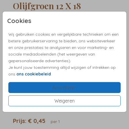
Olijfgroen 12 X 18
Cookies
Aantal
x 1
Prijs:
€ 0,45
Wij gebruiken cookies en vergelijkbare technieken om een
betere gebruikerservaring te bieden, ons websiteverkeer
en onze prestaties te analyseren en voor marketing- en
✓ Proefdruk vanaf €2,50
sociale mediadoeleinden (het weergeven van
✓ Pas het ontwerp eenvoudig aan
gepersonaliseerde advertenties).
✓ Snelle verzending
Je kunt jouw toestemming altijd wijzigen of intrekken op
✓ Kies zelf een bijpassende envelop
ons
ons cookiebeleid
.
✓ Vragen?We helpen je graag!
Accepteren
Weigeren
OMSCHRIJVING
olijfgroen 12 x 18
Prijs:
€ 0,45
per 1