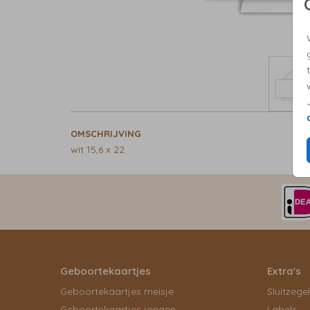
OMSCHRIJVING
wit 15,6 x 22
Geboortekaartjes
Extra's
Geboortekaartjes meisje
Sluitzege
Geboortekaartjes jongen
Labels