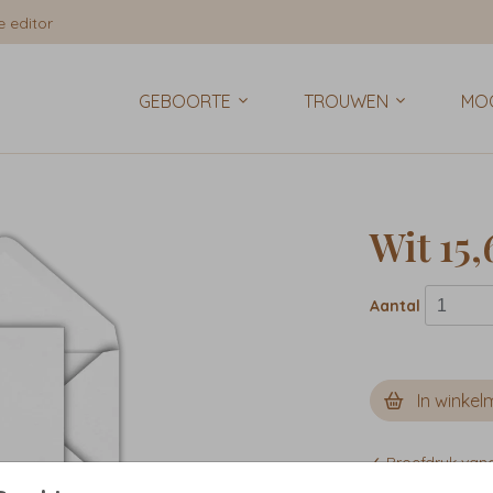
 editor
GEBOORTE
TROUWEN
MO
Wit 15,
Aantal
In winkel
✓ Proefdruk van
✓ Pas het ontwe