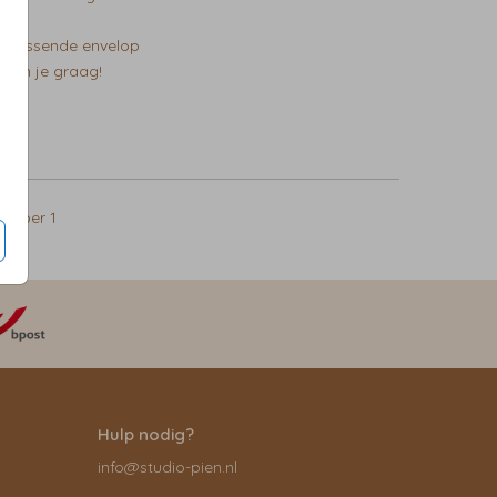
ing
bijpassende envelop
pen je graag!
0
per 1
Hulp nodig?
info@studio-pien.nl