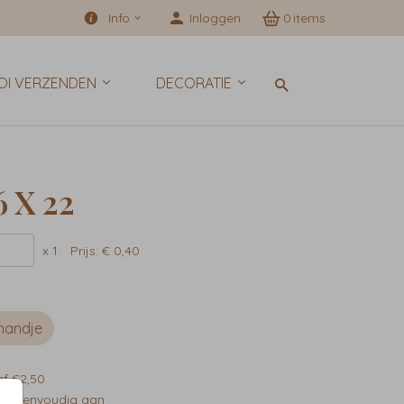
Info
Inloggen
0
OI VERZENDEN
DECORATIE
6 X 22
x 1
Prijs:
€ 0,40
mandje
af €2,50
rp eenvoudig aan