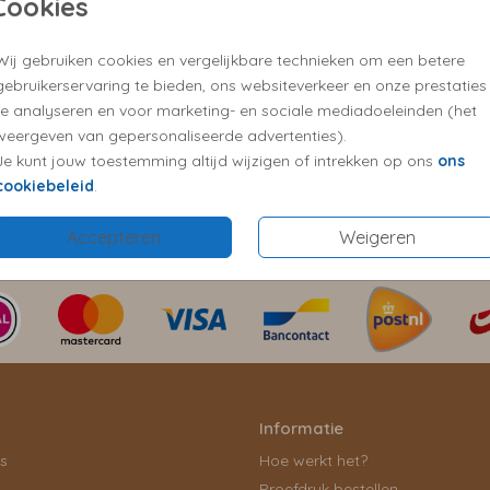
Cookies
✓ Snelle verzend
✓ Kies zelf een 
Wij gebruiken cookies en vergelijkbare technieken om een betere
✓ Vragen?We hel
gebruikerservaring te bieden, ons websiteverkeer en onze prestaties
te analyseren en voor marketing- en sociale mediadoeleinden (het
weergeven van gepersonaliseerde advertenties).
Je kunt jouw toestemming altijd wijzigen of intrekken op ons
ons
cookiebeleid
.
Prijs:
€ 0,4
Accepteren
Weigeren
Informatie
ls
Hoe werkt het?
Proefdruk bestellen