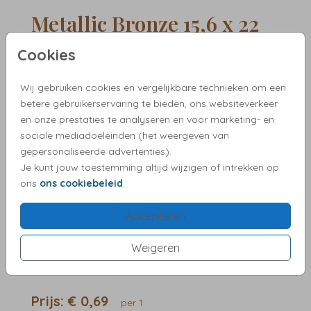
Metallic Bronze 15,6 x 22
Cookies
Aantal
x 1
Prijs:
€ 0,69
Wij gebruiken cookies en vergelijkbare technieken om een
betere gebruikerservaring te bieden, ons websiteverkeer
en onze prestaties te analyseren en voor marketing- en
✓ Proefdruk vanaf €2,50
sociale mediadoeleinden (het weergeven van
✓ Pas het ontwerp eenvoudig aan
gepersonaliseerde advertenties).
✓ Snelle verzending
Je kunt jouw toestemming altijd wijzigen of intrekken op
✓ Kies zelf een bijpassende envelop
ons
ons cookiebeleid
.
✓ Vragen?We helpen je graag!
Accepteren
Weigeren
OMSCHRIJVING
metallic bronze 15,6 x 22
Prijs:
€ 0,69
per 1