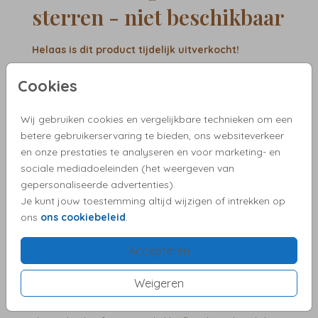
sterren - niet beschikbaar
Helaas is dit product tijdelijk uitverkocht!
Heb je vragen? Neem dan contact met ons op.
Cookies
✓ Proefdruk vanaf €2,50
Wij gebruiken cookies en vergelijkbare technieken om een
✓ Pas het ontwerp eenvoudig aan
betere gebruikerservaring te bieden, ons websiteverkeer
✓ Snelle verzending
en onze prestaties te analyseren en voor marketing- en
✓ Kies zelf een bijpassende envelop
sociale mediadoeleinden (het weergeven van
✓ Vragen?We helpen je graag!
gepersonaliseerde advertenties).
Je kunt jouw toestemming altijd wijzigen of intrekken op
ons
ons cookiebeleid
.
OMSCHRIJVING
Accepteren
Babyroze sluitzegels met zwarte sterretjes. Met deze
sluitzegel maak jij de envelop van jullie
Weigeren
geboortekaartje helemaal af. Bijkomend voordeel? Je
hoeft de enveloppen niet dicht te likken. Deze