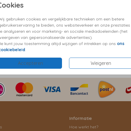
Cookies
✓ Kies 
✓ Vrag
Wij gebruiken cookies en vergelijkbare technieken om een betere
gebruikerservaring te bieden, ons websiteverkeer en onze prestaties
te analyseren en voor marketing- en sociale mediadoeleinden (het
Prijzen
weergeven van gepersonaliseerde advertenties).
Je kunt jouw toestemming altijd wijzigen of intrekken op ons
ons
cookiebeleid
.
Accepteren
Weigeren
Informatie
ls
Hoe werkt het?