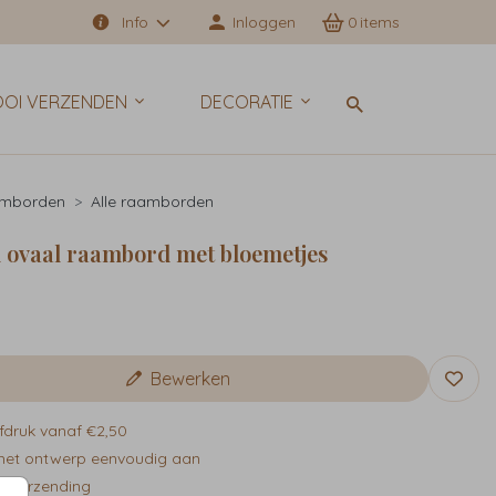
Info
Inloggen
0
OI VERZENDEN
DECORATIE
mborden
Alle raamborden
 ovaal raambord met bloemetjes
9
Bewerken
fdruk vanaf €2,50
het ontwerp eenvoudig aan
e verzending