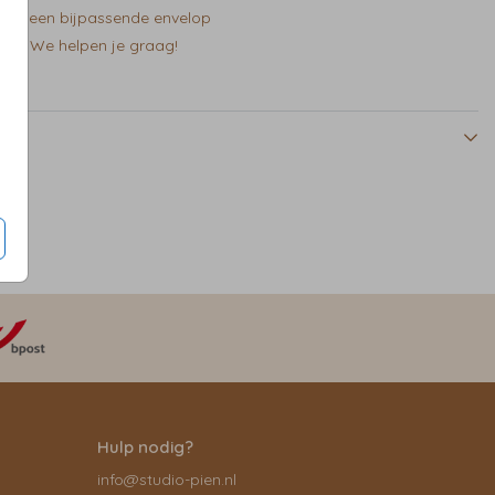
zelf een bijpassende envelop
en? We helpen je graag!
Hulp nodig?
info@studio-pien.nl