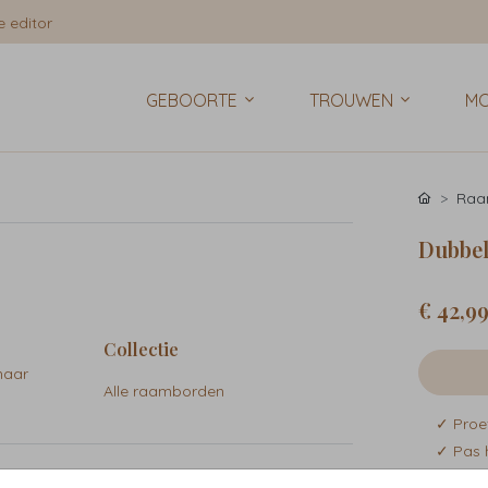
 editor
GEBOORTE
TROUWEN
MO
Raa
Dubbel
€ 42,9
Collectie
naar
Alle raamborden
✓ Proe
✓ Pas 
✓ Snell