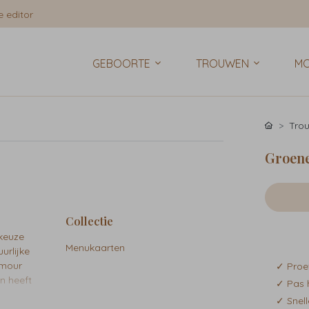
 editor
GEBOORTE
TROUWEN
MO
Tro
Groene
Collectie
 keuze
Menukaarten
urlijke
amour
✓ Proe
n heeft
✓ Pas 
✓ Snell