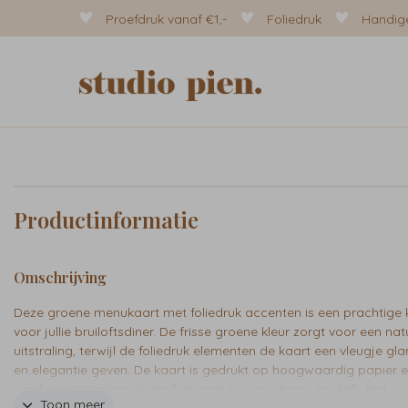
Proefdruk vanaf €1,-
Foliedruk
Handige
Productinformatie
Omschrijving
Deze groene menukaart met foliedruk accenten is een prachtige
voor jullie bruiloftsdiner. De frisse groene kleur zorgt voor een natu
uitstraling, terwijl de foliedruk elementen de kaart een vleugje gl
en elegantie geven. De kaart is gedrukt op hoogwaardig papier e
een luxe uitstraling die perfect past bij een chique bruiloft. Met
Toon meer