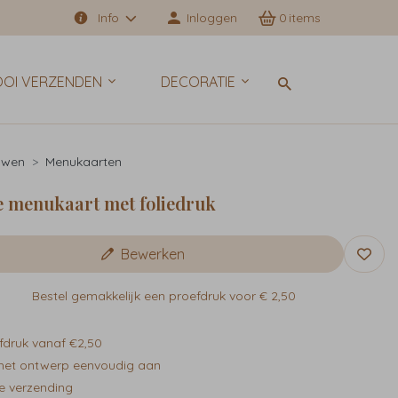
Info
Inloggen
0
OI VERZENDEN
DECORATIE
uwen
Menukaarten
 menukaart met foliedruk
Bewerken
Bestel gemakkelijk een proefdruk voor
€ 2,50
fdruk vanaf €2,50
het ontwerp eenvoudig aan
e verzending