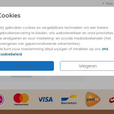
✓ Kies 
inatie
✓ Vrag
euze
Cookies
ne
ze voor
Wij gebruiken cookies en vergelijkbare technieken om een betere
Formaten
gebruikerservaring te bieden, ons websiteverkeer en onze prestaties
te analyseren en voor marketing- en sociale mediadoeleinden (het
weergeven van gepersonaliseerde advertenties).
Je kunt jouw toestemming altijd wijzigen of intrekken op ons
ons
cookiebeleid
.
Accepteren
Weigeren