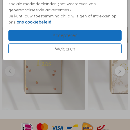
sociale mediadoeleinden (het weergeven van
gepersonaliseerde advertenties).
Je kunt jouw toestemming altijd wijzigen of intrekken op
Deze kaartjes vind je misschien ook leuk
ons
ons cookiebeleid
.
Accepteren
Weigeren