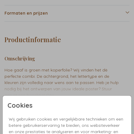
Formaten en prijzen
Productinformatie
Omschrijving
Hoe gaaf is groen met koperfolie? Wij vinden het dè
perfecte combi. De achtergrond, het lettertype en de
kleuren zijn volledig naar wens aan te passen. Heb je hulp
nodig bij het ontwerpen van jouw ideale poster? Stuur
gerust een berichtje! Otis
Toon meer
Cookies
Wij gebruiken cookies en vergelijkbare technieken om een
Collectie
betere gebruikerservaring te bieden, ons websiteverkeer
en onze prestaties te analyseren en voor marketing- en
Alle posters