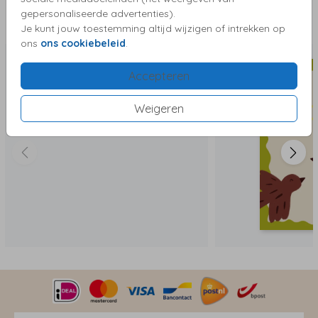
gepersonaliseerde advertenties).
Deze kaartjes vind je misschien ook leuk
Je kunt jouw toestemming altijd wijzigen of intrekken op
ons
ons cookiebeleid
.
Accepteren
Weigeren