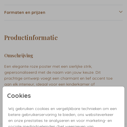
Formaten en prijzen
Productinformatie
Omschrijving
Een elegante roze poster met een sierlijke strik,
gepersonaliseerd met de naam van jouw keuze. Dit
prachtige ontwerp voegt een charmant en lief accent toe
aan elk interieur, ideaal voor een kinderkamer of
speelkamer.
Cookies
Collectie
Wij gebruiken cookies en vergelijkbare technieken om een
betere gebruikerservaring te bieden, ons websiteverkeer
Alle posters
en onze prestaties te analyseren en voor marketing- en
sociale mediadoeleinden (het weergeven van