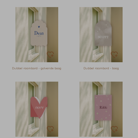
Dubbel raambord - golvende boog
Dubbel raambord - boog